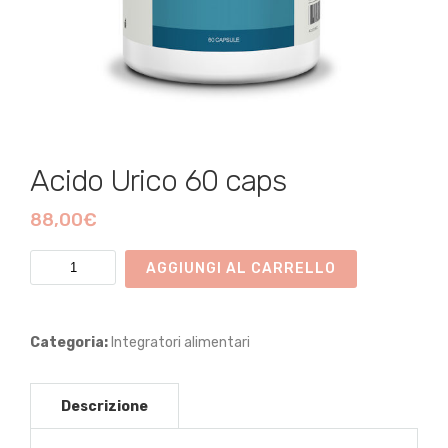
Acido Urico 60 caps
88,00
€
Acido
AGGIUNGI AL CARRELLO
Urico
60
caps
Categoria:
Integratori alimentari
quantità